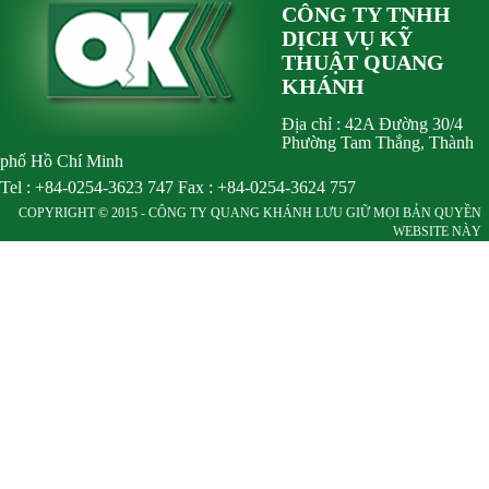
CÔNG TY TNHH
DỊCH VỤ KỸ
THUẬT QUANG
KHÁNH
Địa chỉ : 42A Đường 30/4
Phường Tam Thắng, Thành
phố Hồ Chí Minh
Tel : +84-0254-3623 747 Fax : +84-0254-3624 757
COPYRIGHT © 2015 - CÔNG TY QUANG KHÁNH LƯU GIỮ MỌI BẢN QUYỀN
WEBSITE NÀY