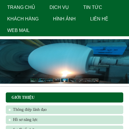
navig
TRANG CHỦ
DỊCH VỤ
TIN TỨC
KHÁCH HÀNG
HÌNH ẢNH
LIÊN HỆ
WEB MAIL
GIỚI THIỆU
Thông điệp lãnh đạo
Hồ sơ năng lực