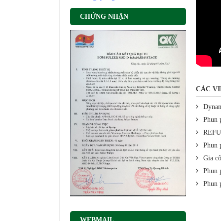
CHỨNG NHẬN
CÁC VI
Dynam
Phun 
REFU
Phun 
Gia c
Phun 
Phun 
WEBMAIL