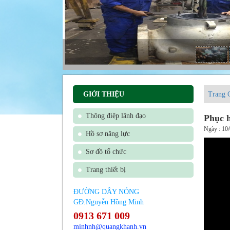
GIỚI THIỆU
Trang 
Thông điệp lãnh đạo
Phục h
Ngày : 10
Hồ sơ năng lực
Sơ đồ tổ chức
Trang thiết bị
ĐƯỜNG DÂY NÓNG
GĐ.Nguyễn Hồng Minh
0913 671 009
minhnh@quangkhanh.vn