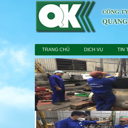
CÔNG TY
QUANG
TRANG CHỦ
DỊCH VỤ
TIN