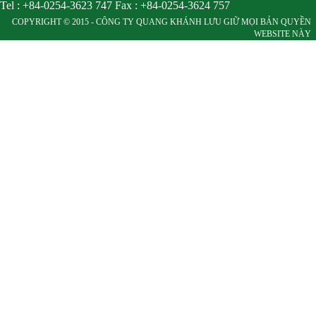
Tel : +84-0254-3623 747 Fax : +84-0254-3624 757
COPYRIGHT © 2015 - CÔNG TY QUANG KHÁNH LƯU GIỮ MỌI BẢN QUYỀN
WEBSITE NÀY