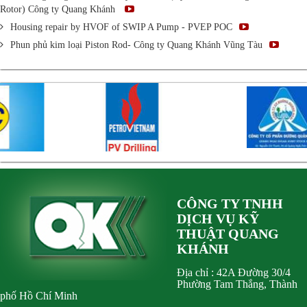
Rotor) Công ty Quang Khánh
Housing repair by HVOF of SWIP A Pump - PVEP POC
Phun phủ kim loại Piston Rod- Công ty Quang Khánh Vũng Tàu
CÔNG TY TNHH
DỊCH VỤ KỸ
THUẬT QUANG
KHÁNH
Địa chỉ : 42A Đường 30/4
Phường Tam Thắng, Thành
phố Hồ Chí Minh