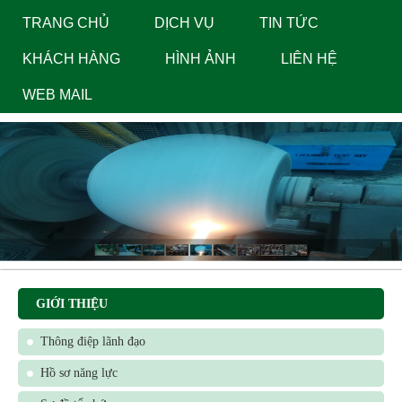
navig
TRANG CHỦ
DỊCH VỤ
TIN TỨC
KHÁCH HÀNG
HÌNH ẢNH
LIÊN HỆ
WEB MAIL
GIỚI THIỆU
Thông điệp lãnh đạo
Hồ sơ năng lực