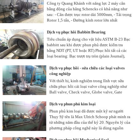
hành chạy thử nghiệm - đánh giá tình trạng bơm sau khi hoàn thành.
Công ty Quang Khánh với năng lực 2 máy cân
bằng động của hãng Schencks có khả năng như
sau: - Cân được trục rotor dài 5000mm, - Tải trọng
Rotor 1,5 tấn, - Đường kính rotor lớn nhất
1500mm - Tốc độ vòng quay của Rotor lên đến 65,000 RPM - Cấp chính xác
sau khi cân bằng động đạt ISO 1940 G2.5
Dịch vụ phục hồi Babbitt Bearing
Tiêu chuẩn áp dụng cho vật liệu ASTM B-23 Bạc
babbitt sau khi được phun phủ được kiểm tra
bằng NDT (PT, UT hoặc RT) Phục hồi tất cả các
loại bearing: Bạc trượt trụ tròn (plain Journal),
Bạc trụ tròn có rãnh dầu theo chu vi bạc (circumferential grooved), Bạc có 2
rãnh để dầu đi vào ở mặt chia 2 nửa, Bạc dạng elip hay dạng quả chanh
Dịch vụ phục hồi - sửa chữa các loại valves
(lemon bearing), Bạc 3 miếng (three lobe), Bạc 2 nửa bố trí lệch ngang (offset
công nghiệp
bearing), Bạc nhiều miếng (tilting pad bearing), Bạc chặn dọc trục (Thrust
Với thiết bị, kinh nghiệm trong lĩnh vực sữa
bearing shoe) Với tốc độ vòng quay lên đến 65,000 RPM
chữa phục hồi cái loại valve công nghiệp như
Ball valve, Check valve, Globe valve, Gate
valve, Control valve....Vì vậy chúng tôi đủ khả năng, kinh nghiệm sữa chữa,
phục hồi các loại valve theo yêu cầu của quý khách hàng - Phun phủ các chi
Dịch vụ phun phủ kim loại
tiết bị hư hỏng của valve bằng công nghệ HVOF - Gia công lại các chi tiết
Phun phủ kim loại đã được một kỹ sư người
theo kích thước - Lắp ráp và kiểm tra áp suất sau khi hoàn thành theo các
Thụy Sỹ tên là Max Ulrich Schoop phát minh ra
tiêu chuẩn API 598, API 6D, API 5L, ASME B16.34, ..
từ những năm đầu của thế kỷ 20. Nguyên lý của
phương pháp công nghệ này là dùng nguồn
nhiệt (hồ quang, khí cháy, plasma) làm nóng chảy kim loại.
Dịch vụ phục hồi Mechanical Seal