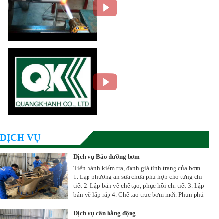
DỊCH VỤ
Dịch vụ Bảo dưỡng bơm
Tiến hành kiểm tra, đánh giá tình trạng của bơm
1. Lập phương án sữa chữa phù hợp cho từng chi
tiết 2. Lập bản vẽ chế tạo, phục hồi chi tiết 3. Lập
bản vẽ lắp ráp 4. Chế tạo trục bơm mới. Phun phủ
bảo vệ 5. Chế tạo các vòng wearing, sleeve, bushing ... 6. Phục hồi
Mechanical seal ... 7. Tiến hành lắp ráp sau khi hoàn thành sửa chữa 8. Tiến
Dịch vụ cân bằng động