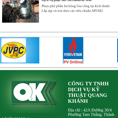
Phun phủ phần hư hỏng Gia công lại kích thước
Lắp ráp và test theo các tiêu chuẩn API 682
CÔNG TY TNHH
DỊCH VỤ KỸ
THUẬT QUANG
KHÁNH
Địa chỉ : 42A Đường 30/4
Phường Tam Thắng, Thành