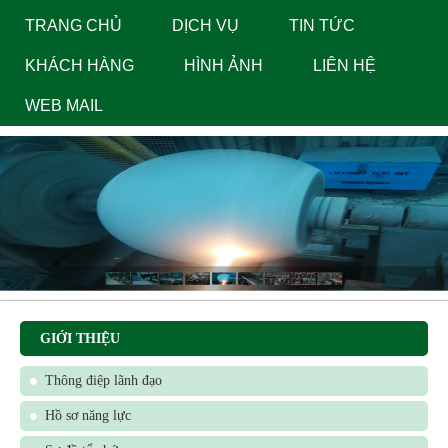
navig
TRANG CHỦ
DỊCH VỤ
TIN TỨC
KHÁCH HÀNG
HÌNH ẢNH
LIÊN HỆ
WEB MAIL
GIỚI THIỆU
Thông điệp lãnh đạo
Hồ sơ năng lực